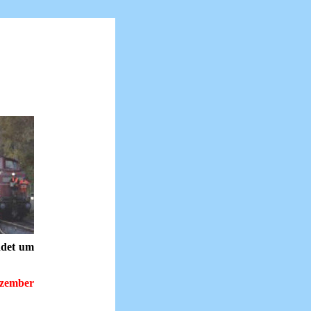
indet um
ezember