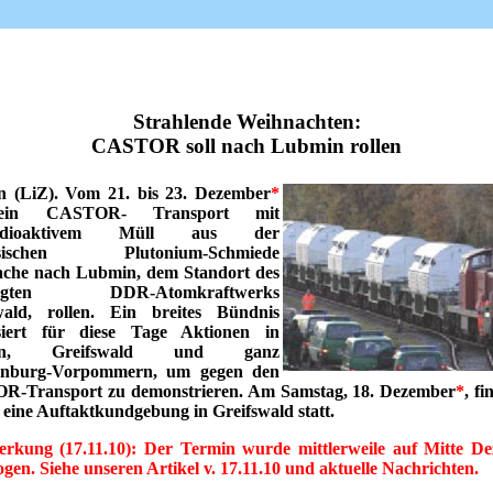
Strahlende Weihnachten:
CASTOR soll nach Lubmin rollen
 (LiZ). Vom 21. bis 23. Dezember
*
 ein CASTOR- Transport mit
radioaktivem Müll aus der
ösischen Plutonium-Schmiede
che nach Lubmin, dem Standort des
gelegten DDR-Atomkraftwerks
wald, rollen. Ein breites Bündnis
siert für diese Tage Aktionen in
in, Greifswald und ganz
enburg-Vorpommern, um gegen den
-Transport zu demonstrieren. Am Samstag, 18. Dezember
*
, f
 eine Auftaktkundgebung in Greifswald statt.
rkung (17.11.10): Der Termin wurde mittlerweile auf Mitte D
gen. Siehe unseren Artikel v. 17.11.10 und aktuelle Nachrichten.