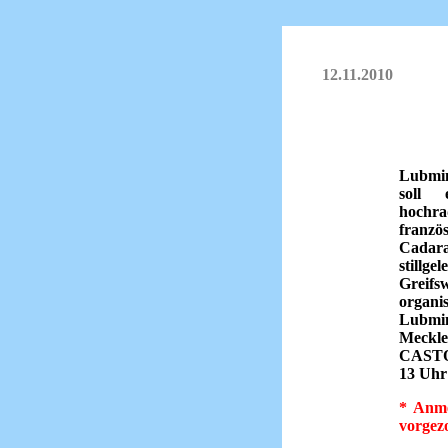
12.11.2010
Lubmin
soll
hoch
franz
Cadara
still
Greifs
organi
Lubm
Meckl
CASTOR
13 Uhr
* Anme
vorgezo