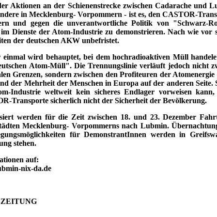
der Aktionen an der Schienenstrecke zwischen Cadarache und L
ondere in Mecklenburg- Vorpommern - ist es, den CASTOR-Trans
ern und gegen die unverantwortliche Politik von "Schwarz-Ro
im Dienste der Atom-Industrie zu demonstrieren. Nach wie vor s
iten der deutschen AKW unbefristet.
 einmal wird behauptet, bei dem hochradioaktiven Müll handele 
utschen Atom-Müll". Die Trennungslinie verläuft jedoch nicht z
alen Grenzen, sondern zwischen den Profiteuren der Atomenergie 
und der Mehrheit der Menschen in Europa auf der anderen Seite. 
om-Industrie weltweit kein sicheres Endlager vorweisen kann,
-Transporte sicherlich nicht der Sicherheit der Bevölkerung.
siert werden für die Zeit zwischen 18. und 23. Dezember Fahr
Städten Mecklenburg- Vorpommerns nach Lubmin. Übernachtun
egungsmöglichkeiten für DemonstrantInnen werden in Greifsw
ung stehen.
ationen auf:
bmin-nix-da.de
SZEITUNG