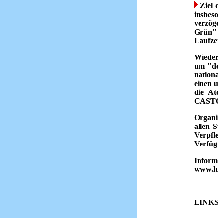
Ziel 
insbes
verzög
Grün" 
Laufze
Wieder
um "de
nation
einen 
die At
CASTOR
Organi
allen 
Verpfl
Verfüg
Inform
www.lu
LINK