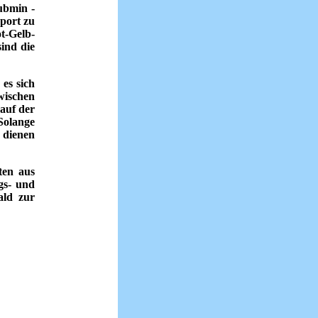
ubmin -
port zu
t-Gelb-
ind die
es sich
wischen
auf der
Solange
 dienen
ten aus
gs- und
ald zur