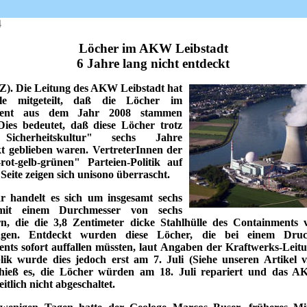
4
Löcher im AKW Leibstadt
6 Jahre lang nicht entdeckt
Z). Die Leitung des AKW Leibstadt hat
eile mitgeteilt, daß die Löcher im
ment aus dem Jahr 2008 stammen
ies bedeutet, daß diese Löcher trotz
Sicherheitskultur" sechs Jahre
t geblieben waren. VertreterInnen der
rot-gelb-grünen" Parteien-Politik auf
Seite zeigen sich unisono überrascht.
 handelt es sich um insgesamt sechs
mit einem Durchmesser von sechs
rn, die die 3,8 Zentimeter dicke Stahlhülle des Containments v
ngen. Entdeckt wurden diese Löcher, die bei einem Druc
nts sofort auffallen müssten, laut Angaben der Kraftwerks-Leit
lik wurde dies jedoch erst am 7. Juli (Siehe unseren Artikel v.
 hieß es, die Löcher würden am 18. Juli repariert und das 
itlich nicht abgeschaltet.