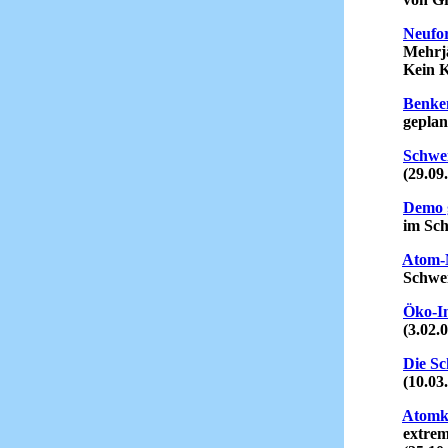
Neufo
Mehrjähr
Kein Kam
Benken
geplantes
Schwei
(29.09.
Demo 
im Schwe
Atom-
Schweize
Öko-In
(3.02.0
Die Sc
(10.03.
Atomk
extreme 