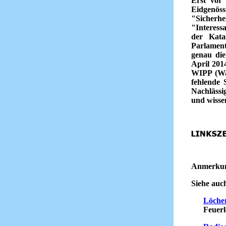
Erst vor
Eidgenöss
"Sicher
"Interess
der Kata
Parlament
genau di
April 201
WIPP (Was
fehlende 
Nachlässi
und wissen
Anmerku
Siehe auch
Löche
Feuerlösc