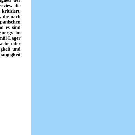
glied der
erview die
tisiert.
, die nach
panischen
nd es sind
Energy im
mül-Lager
wache oder
igkeit und
hängigkeit