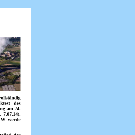
ollständig
ktest des
ung am 24.
 7.07.14).
AKW werde