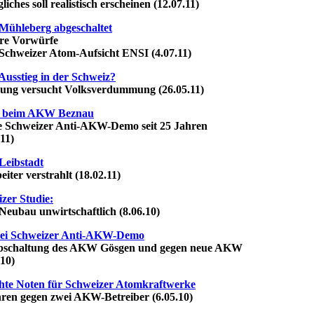
es soll realistisch erscheinen (12.07.11)
ühleberg abgeschaltet
 Vorwürfe
hweizer Atom-Aufsicht ENSI (4.07.11)
usstieg in der Schweiz?
g versucht Volksverdummung (26.05.11)
0 beim AKW Beznau
chweizer Anti-AKW-Demo seit 25 Jahren
11)
eibstadt
er verstrahlt (18.02.11)
zer Studie:
au unwirtschaftlich (8.06.10)
bei Schweizer Anti-AKW-Demo
haltung des AKW Gösgen und gegen neue AKW
10)
hte Noten für Schweizer Atomkraftwerke
n gegen zwei AKW-Betreiber (6.05.10)