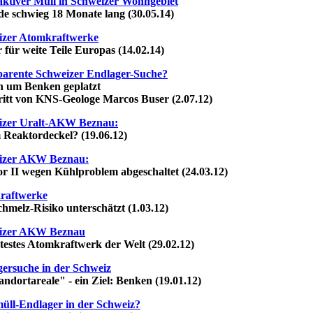
ktiver Müll in Schweizer Wohngebiet
schwieg 18 Monate lang (30.05.14)
izer Atomkraftwerke
r weite Teile Europas (14.02.14)
arente Schweizer Endlager-Suche?
 um Benken geplatzt
t von KNS-Geologe Marcos Buser (2.07.12)
izer Uralt-AKW Beznau:
eaktordeckel? (19.06.12)
izer AKW Beznau:
I wegen Kühlproblem abgeschaltet (24.03.12)
raftwerke
lz-Risiko unterschätzt (1.03.12)
izer AKW Beznau
estes Atomkraftwerk der Welt (29.02.12)
ersuche in der Schweiz
ortareale" - ein Ziel: Benken (19.01.12)
ll-Endlager in der Schweiz?