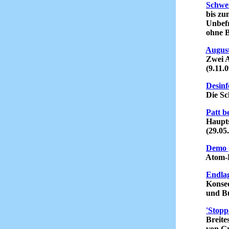
Schwe
bis zum 
Unbefris
ohne Bür
Augus
Zwei Ange
(9.11.0
Desinf
Die Schw
Patt b
Hauptstad
(29.05.
Demo 
Atom-End
Endlag
Konseque
und Bure
'Stopp
Breites 
von Gree