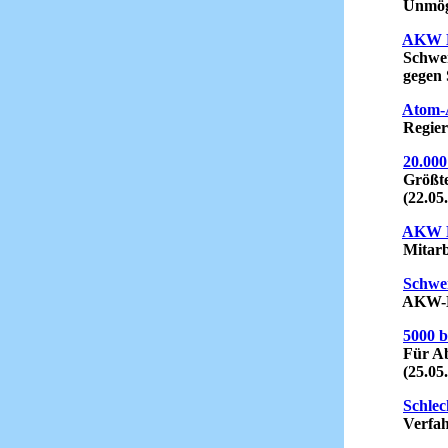
Unmöglich
AKW M
Schwere
gegen Sc
Atom-A
Regierun
20.00
Größte S
(22.05.
AKW L
Mitarbeit
Schwei
AKW-Neub
5000 
Für Absc
(25.05.
Schlec
Verfahre