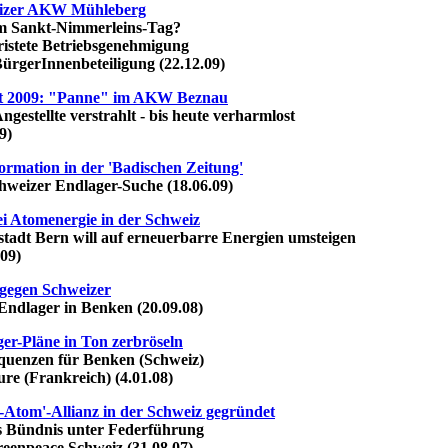
izer AKW Mühleberg
Sankt-Nimmerleins-Tag?
tete Betriebsgenehmigung
gerInnenbeteiligung (22.12.09)
t 2009: "Panne" im AKW Beznau
stellte verstrahlt - bis heute verharmlost
9)
ormation in der 'Badischen Zeitung'
eizer Endlager-Suche (18.06.09)
ei Atomenergie in der Schweiz
t Bern will auf erneuerbarre Energien umsteigen
09)
gegen Schweizer
lager in Benken (20.09.08)
er-Pläne in Ton zerbröseln
nzen für Benken (Schweiz)
 (Frankreich) (4.01.08)
-Atom'-Allianz in der Schweiz gegründet
Bündnis unter Federführung
npeace Schweiz (31.08.07)