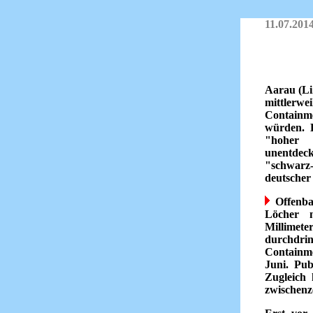
11.07.201
Aarau (Li
mittlerw
Contain
würden. D
"hoher 
unentdeck
"schwarz-
deutscher 
Offenbar
Löcher 
Millimete
durchdri
Containme
Juni. Pub
Zugleich
zwischenze