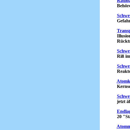
Radioa
Behörde 
Schwe
Gefahr fü
Transp
Illusion
Rücktrit
Schwe
Riß im R
Schwe
Reaktor I
Atomk
Kernschme
Schwe
jetzt ält
Endlag
20 "Stand
Atommü