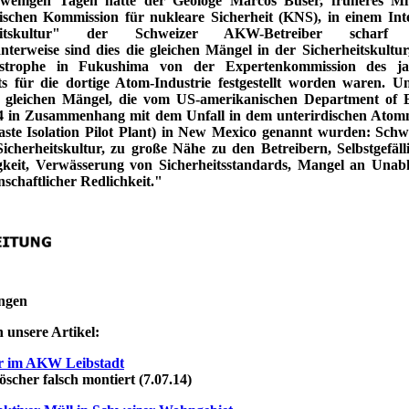
 wenigen Tagen hatte der Geologe Marcos Buser, früheres Mit
ischen Kommission für nukleare Sicherheit (KNS), in einem Int
heitskultur" der Schweizer AKW-Betreiber scharf kri
anterweise sind dies die gleichen Mängel in der Sicherheitskultur
strophe in Fukushima von der Expertenkommission des ja
s für die dortige Atom-Industrie festgestellt worden waren. U
e gleichen Mängel, die vom US-amerikanischen Department of 
4 in Zusammenhang mit dem Unfall in dem unterirdischen Atom
te Isolation Pilot Plant) in New Mexico genannt wurden: Sch
Sicherheitskultur, zu große Nähe zu den Betreibern, Selbstgefäll
gkeit, Verwässerung von Sicherheitsstandards, Mangel an Unab
schaftlicher Redlichkeit."
ngen
 unsere Artikel:
r im AKW Leibstadt
her falsch montiert (7.07.14)