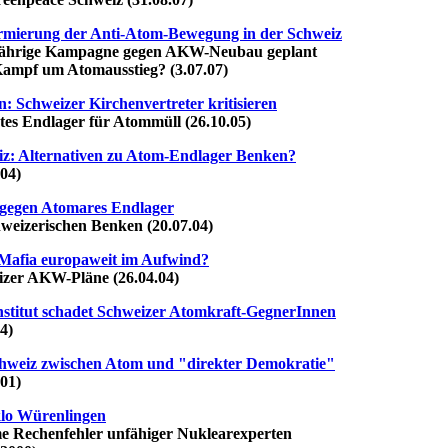
rmierung der Anti-Atom-Bewegung in der Schweiz
ige Kampagne gegen AKW-Neubau geplant
pf um Atomausstieg? (3.07.07)
: Schweizer Kirchenvertreter kritisieren
 Endlager für Atommüll (26.10.05)
z: Alternativen zu Atom-Endlager Benken?
04)
gegen Atomares Endlager
izerischen Benken (20.07.04)
Mafia europaweit im Aufwind?
r AKW-Pläne (26.04.04)
stitut schadet Schweizer Atomkraft-GegnerInnen
4)
hweiz zwischen Atom und "direkter Demokratie"
01)
lo Würenlingen
Rechenfehler unfähiger Nuklearexperten