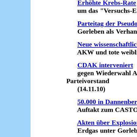
Erhöhte Krebs-Rate
um das "Versuchs-Endl
Parteitag der Pseud
Gorleben als Verhandl
Neue wissenschaftlic
AKW und tote weiblic
CDAK interveniert
gegen Wiederwahl Ann
Parteivorstand
(14.11.10)
50.000 in Dannenbe
Auftakt zum CASTOR-P
Akten über Explosio
Erdgas unter Gorlebe