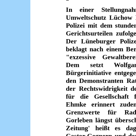
In einer Stellungnah
Umweltschutz Lüchow D
Polizei mit dem stunde
Gerichtsurteilen zufolg
Der Lüneburger Polizei
beklagt nach einem Ber
"exzessive Gewaltbere
Dem setzt Wolfga
Bürgerinitiative entgeg
den Demonstranten Rats
der Rechtswidrigkeit d
für die Gesellschaft f
Ehmke erinnert zudem
Grenzwerte für Radi
Gorleben längst übersch
Zeitung' heißt es da
Castor-Gegnern und der 