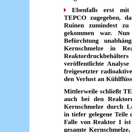
Ebenfalls erst mit 
TEPCO zugegeben, daß
Ruinen zumindest zu 
gekommen war. Nun
Befürchtung unabhängi
Kernschmelze in R
Reaktordruckbehälte
veröffentlichte Analys
freigesetzter radioakti
den Verlust an Kühlflüss
Mittlerweile schließt 
auch bei den Reaktore
Kernschmelze durch Lö
in tiefer gelegene Teil
Falle von Reaktor I is
gesamte Kernschmelze, 