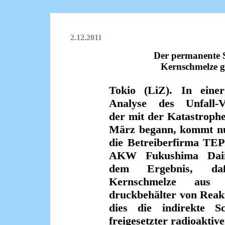
2.12.2011
Der permanente
Kernschmelze g
Tokio (LiZ). In eine
Analyse des Unfall-Ve
der mit der Katastroph
März begann, kommt n
die Betreiberfirma TE
AKW Fukushima Daii
dem Ergebnis, da
Kernschmelze aus 
druckbehälter von Reakto
dies die indirekte S
freigesetzter radioaktive