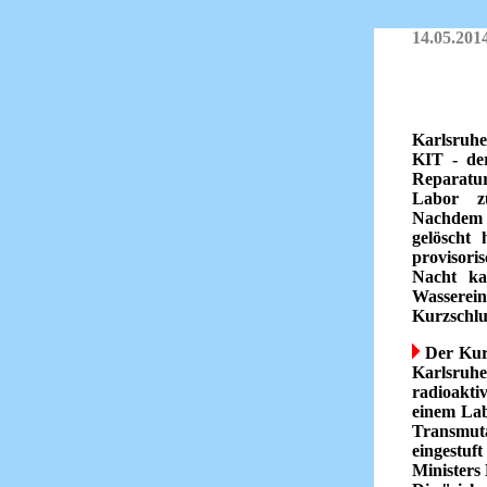
14.05.201
Karlsruhe
KIT - der
Reparatu
Labor z
Nachdem
gelöscht
provisori
Nacht ka
Wasserei
Kurzschlu
Der Kurz
Karlsruher
radioaktiv
einem Lab
Transmuta
eingestu
Ministers