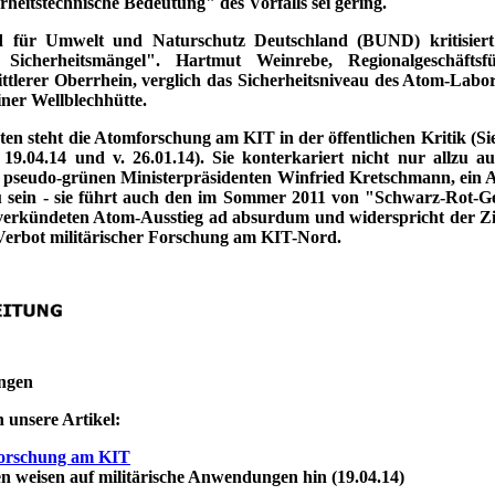
rheitstechnische Bedeutung" des Vorfalls sei gering.
 für Umwelt und Naturschutz Deutschland (BUND) kritisiert
 Sicherheitsmängel". Hartmut Weinrebe, Regionalgeschäftsf
lerer Oberrhein, verglich das Sicherheitsniveau des Atom-Lab
iner Wellblechhütte.
ten steht die Atomforschung am KIT in der öffentlichen Kritik (Si
 19.04.14 und v. 26.01.14). Sie konterkariert nicht nur allzu auf
 pseudo-grünen Ministerpräsidenten Winfried Kretschmann, ein 
 sein - sie führt auch den im Sommer 2011 von "Schwarz-Rot-
 verkündeten Atom-Ausstieg ad absurdum und widerspricht der Ziv
Verbot militärischer Forschung am KIT-Nord.
ngen
 unsere Artikel:
orschung am KIT
weisen auf militärische Anwendungen hin (19.04.14)