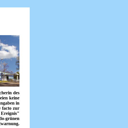
cherin des
eien keine
 Angaben in
 facto zur
 Ereignis"
do-grünen
ntwarnung.