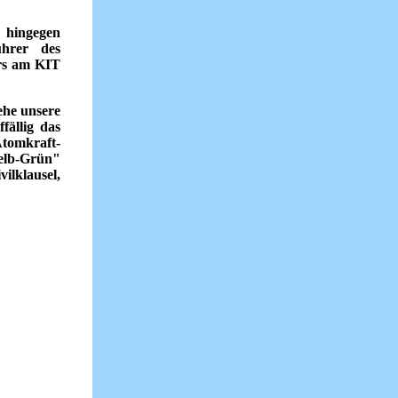
 hingegen
ührer des
ors am KIT
ehe unsere
fällig das
Atomkraft-
Gelb-Grün"
ilklausel,