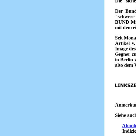
Die "siche
Der Bund
"schwere
BUND Mitt
mit dem e
Seit Mona
Artikel v.
Image des
Gegner zu
in Berlin
also dem 
Anmerku
Siehe auch
Atomf
Indizien 