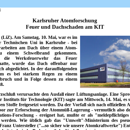
4
Karlsruher Atomforschung
Feuer und Dachschaden am KIT
 (LiZ). Am Samstag, 10. Mai, war es im
 Technischen Uni in Karlsruhe - bei
rarbeiten am Dach über einem Atom-
u einem Schwelbrand gekommen.
 die Werksfeuerwehr das Feuer
 hatte, wurde das Dach offenbar nur
sch abgedichtet. In der darauffolgenden
m es bei starkem Regen zu einem
nbruch und in Folge dessen zu einem
ß.
schluß verursachte den Ausfall einer Lüftungsanlage. Eine Spre
 Instituts für Technologie (KIT) sagte am Mittwoch, 14. Mai, es s
en Stoffe freigesetzt worden. Da der Vorfall sich nach offiziellen
or zur Erforschung der Atommüll-Lagerung - vermutlich also de
tions-Forschung - ereignet hat, mußte er als "meldepflichtiges
ft werden. Wie üblich gab das "Umwelt"-Ministerium des pseu
 Franz Untersteller ("...so sicher wie unsere Atomkraftwerke") E