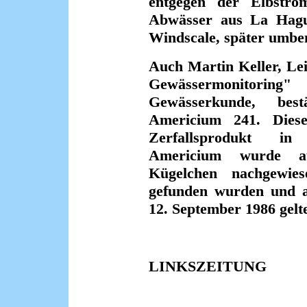
entgegen der Elbstr
Abwässer aus La Hague 
Windscale, später umbe
Auch Martin Keller, Lei
Gewässermonitoring"
Gewässerkunde, be
Americium 241. Diese
Zerfallsprodukt in
Americium wurde au
Kügelchen nachgewie
gefunden wurden und al
12. September 1986 gelt
LINKSZEITUNG