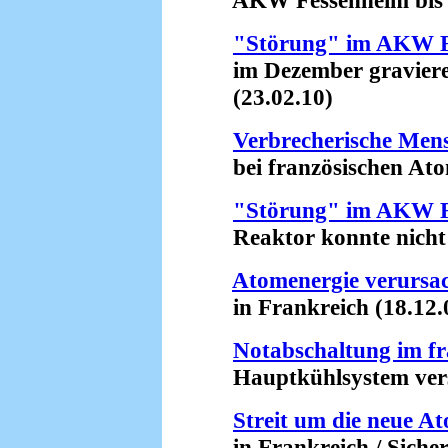
AKW Fessenheim bis 20
"Störung" im AKW F
im Dezember gravierend
(23.02.10)
Verbrecherische Men
bei französischen Atom
"Störung" im AKW F
Reaktor konnte nicht h
Atomenergie verursa
in Frankreich (18.12.
Notabschaltung im f
Hauptkühlsystem verst
Streit um die neue A
in Frankreich / Sicherh