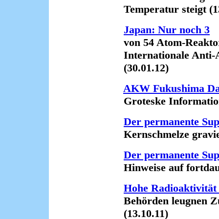
Temperatur steigt (13
Japan: Nur noch 3
von 54 Atom-Reaktor
Internationale Anti-
(30.01.12)
AKW Fukushima Daiic
Groteske Informationsp
Der permanente Su
Kernschmelze graviere
Der permanente Su
Hinweise auf fortdaue
Hohe Radioaktivität 
Behörden leugnen Zu
(13.10.11)