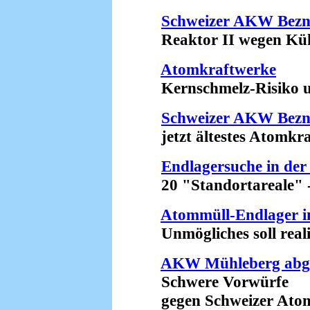
Schweizer AKW Bezn
Reaktor II wegen Kühlp
Atomkraftwerke
Kernschmelz-Risiko unt
Schweizer AKW Bez
jetzt ältestes Atomkraf
Endlagersuche in der
20 "Standortareale" - e
Atommüll-Endlager i
Unmögliches soll realist
AKW Mühleberg abge
Schwere Vorwürfe
gegen Schweizer Atom-