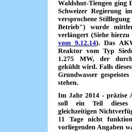
Waldshut-Tiengen ging E
Schweizer Regierung i
versprochene Stilllegun
Betrieb") wurde mittle
verlängert (Siehe hierzu
vom 9.12.14
). Das AKW
Reaktor vom Typ Siede
1.275 MW, der durch
gekühlt wird. Falls dieses
Grundwasser gespeistes
stehen.
Im Jahr 2014 - präzise
soll ein Teil diese
gleichzeitigen Nichtverf
11 Tage nicht funktio
vorliegenden Angaben wa