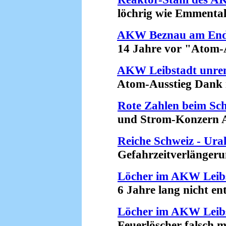
löchrig wie Emmentale
AKW Beznau am En
14 Jahre vor "Atom-Au
AKW Leibstadt unren
Atom-Ausstieg Dank ro
Rote Zahlen beim Sc
und Strom-Konzern Ax
Reiche Schweiz - Ura
Gefahrzeitverlängerung
Löcher im AKW Leib
6 Jahre lang nicht entd
Löcher im AKW Leib
Feuerlöscher falsch mon