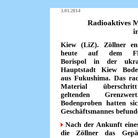
3.01.2014
Radioaktives 
i
Kiew (LiZ). Zöllner en
heute auf dem Flu
Borispol in der ukra
Hauptstadt Kiew Bode
aus Fukushima. Das rad
Material überschr
geltenden Grenzwe
Bodenproben hatten si
Geschäftsmannes befund
Nach der Ankunft eines
die Zöllner das Gepäc