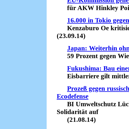
EU-Kommission gene
für AKW Hinkley Point
16.000 in Tokio gege
Kenzaburo Oe kritisier
(23.09.14)
Japan: Weiterhin oh
59 Prozent gegen Wiede
Fukushima: Bau einer
Eisbarriere gilt mittler
Prozeß gegen russisc
Ecodefense
BI Umweltschutz Lüch
Solidarität auf
(21.08.14)