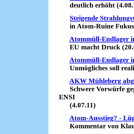
deutlich erhöht (4.08.
Steigende Strahlungs
in Atom-Ruine Fukushi
Atommüll-Endlager i
EU macht Druck (20.0
Atommüll-Endlager i
Unmögliches soll realist
AKW Mühleberg abge
Schwere Vorwürfe gege
ENSI
(4.07.11)
Atom-Ausstieg? - Lü
Kommentar von Klaus 