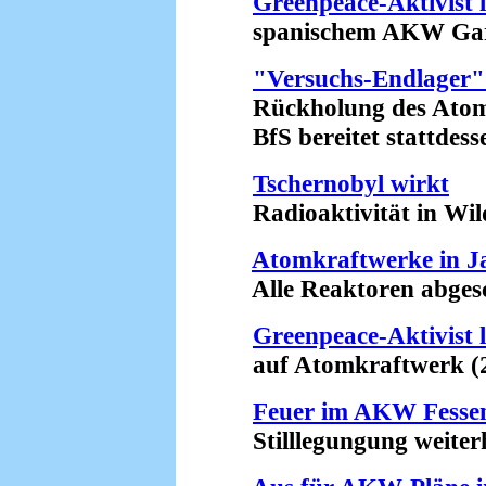
Greenpeace-Aktivist 
spanischem AKW Garo
"Versuchs-Endlager" 
Rückholung des Atommü
BfS bereitet stattdesse
Tschernobyl wirkt
Radioaktivität in Wilds
Atomkraftwerke in J
Alle Reaktoren abgesch
Greenpeace-Aktivist 
auf Atomkraftwerk (2
Feuer im AKW Fesse
Stilllegungung weiterh