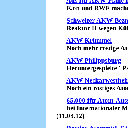
Aus für AKW-Pläne i
E.on und RWE machen 
Schweizer AKW Bez
Reaktor II wegen Kühlp
AKW Krümmel
Noch mehr rostige Atom
AKW Philippsburg
Heruntergespielte "Pa
AKW Neckarwesthei
Noch ein rostiges Atom
65.000 für Atom-Auss
bei Internationaler Me
(11.03.12)