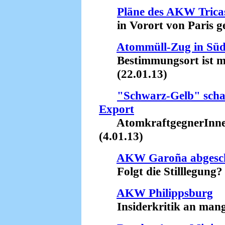
Pläne des AKW Tricas
in Vorort von Paris ges
Atommüll-Zug in Südf
Bestimmungsort ist mö
(22.01.13)
"Schwarz-Gelb" scha
Export
AtomkraftgegnerInnen
(4.01.13)
AKW Garoña abgesch
Folgt die Stilllegung? 
AKW Philippsburg
Insiderkritik an mangel