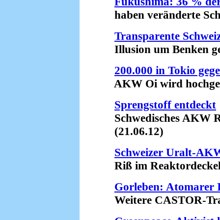
Fukushima: 36 % der
haben veränderte Schil
Transparente Schwei
Illusion um Benken gep
200.000 in Tokio geg
AKW Oi wird hochgefa
Sprengstoff entdeckt
Schwedisches AKW Ring
(21.06.12)
Schweizer Uralt-AK
Riß im Reaktordeckel?
Gorleben: Atomarer I
Weitere CASTOR-Transp