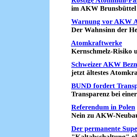
Rostige Atommüll-Fä
im AKW Brunsbüttel (
Warnung vor AKW 
Der Wahnsinn der Herm
Atomkraftwerke
Kernschmelz-Risiko unt
Schweizer AKW Bez
jetzt ältestes Atomkraf
BUND fordert Transp
Transparenz bei einer 
Referendum in Polen
Nein zu AKW-Neubaupl
Der permanente Sup
"Kaltabschaltung" obso