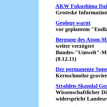
AKW Fukushima Daiich
Groteske Informationsp
Geologe warnt
vor geplantem "Endlag
Bergung des Atom-Mül
weiter verzögert
Bundes-"Umwelt"-Minis
(8.12.11)
Der permanente Sup
Kernschmelze gravieren
Strahlen-Skandal Go
Wissenschaftlicher Die
widerspricht Landesreg