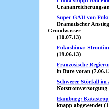
China stoppt Bau ein
Urananreicherungsanla
Super-GAU von Fuk
Dramatischer Anstieg d
Grundwasser
(10.07.13)
Fukushima: Stronti
(19.06.13)
Französische Regieru
in Bure voran (7.06.1
Schwerer Störfall i
Notstromversorgung wa
Hamburg: Katastrop
knapp abgewendet (16