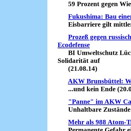
59 Prozent gegen Wiede
Fukushima: Bau einer
Eisbarriere gilt mittler
Prozeß gegen russisc
Ecodefense
BI Umweltschutz Lüch
Solidarität auf
(21.08.14)
AKW Brunsbüttel: Wei
...und kein Ende (20.0
"Panne" im AKW Ca
Unhaltbare Zustände (
Mehr als 988 Atom-Tr
Permanente Gefahr eine