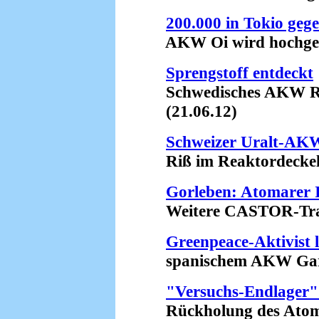
200.000 in Tokio geg
AKW Oi wird hochgefa
Sprengstoff entdeckt
Schwedisches AKW Ring
(21.06.12)
Schweizer Uralt-AK
Riß im Reaktordeckel?
Gorleben: Atomarer I
Weitere CASTOR-Transp
Greenpeace-Aktivist 
spanischem AKW Garo
"Versuchs-Endlager" 
Rückholung des Atommü