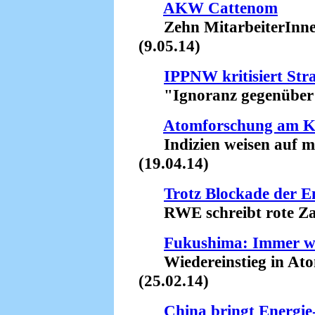
AKW Cattenom
Zehn MitarbeiterInnen 
(9.05.14)
IPPNW kritisiert St
"Ignoranz gegenüber Ts
Atomforschung am 
Indizien weisen auf mi
(19.04.14)
Trotz Blockade der 
RWE schreibt rote Zah
Fukushima: Immer w
Wiedereinstieg in Atom
(25.02.14)
China bringt Energi