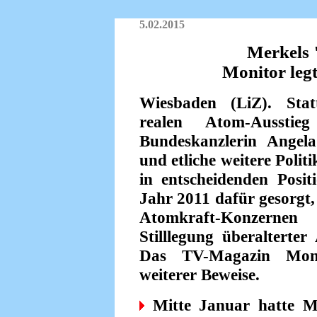
5.02.2015
Merkels 
Monitor legt
Wiesbaden (LiZ). Sta
realen Atom-Ausstie
Bundes­kanzlerin Angel
und etliche weitere Polit
in entscheidenden Posit
Jahr 2011 dafür gesorgt
Atomkraft-Konzern
Stilllegung überalterte
Das TV-Magazin Monit
weiterer Beweise.
Mitte Januar hatte Mo