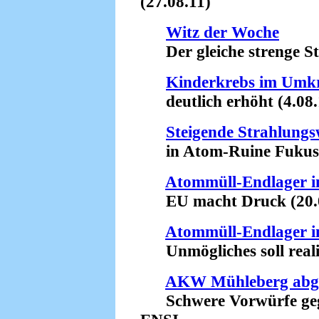
(27.08.11)
Witz der Woche
Der gleiche strenge Stre
Kinderkrebs im Umkr
deutlich erhöht (4.08.
Steigende Strahlungs
in Atom-Ruine Fukushi
Atommüll-Endlager i
EU macht Druck (20.0
Atommüll-Endlager i
Unmögliches soll realist
AKW Mühleberg abge
Schwere Vorwürfe gege