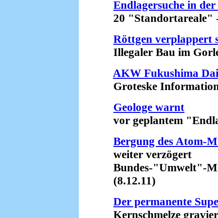
Endlagersuche in der
20 "Standortareale" - e
Röttgen verplappert s
Illegaler Bau im Gorleb
AKW Fukushima Daiich
Groteske Informationsp
Geologe warnt
vor geplantem "Endlag
Bergung des Atom-Mül
weiter verzögert
Bundes-"Umwelt"-Minis
(8.12.11)
Der permanente Sup
Kernschmelze gravieren