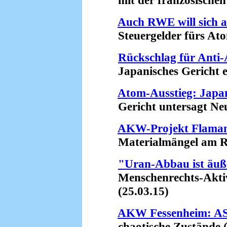
mit der französischen F
Auch RWE will sich a
Steuergelder fürs Atom
Rückschlag für Ant
Japanisches Gericht er
Atom-Ausstieg: Japan
Gericht untersagt Neu
AKW-Projekt Flamanv
Materialmängel am Rea
"Uran-Abbau ist äuße
Menschenrechts-Aktivis
(25.03.15)
AKW Fessenheim: ASN
chaotische Zustände (