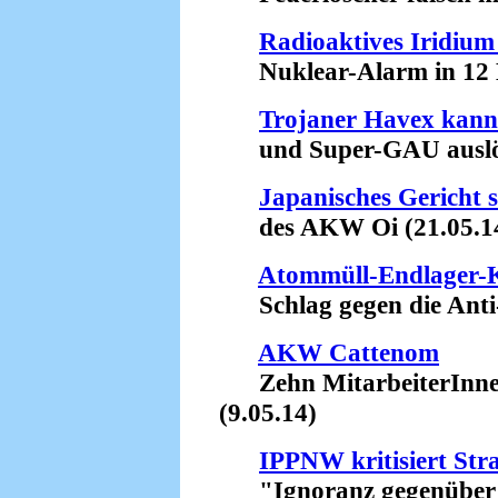
Radioaktives Iridium
Nuklear-Alarm in 12 Bu
Trojaner Havex kan
und Super-GAU auslös
Japanisches Gericht 
des AKW Oi (21.05.1
Atommüll-Endlager-K
Schlag gegen die Anti
AKW Cattenom
Zehn MitarbeiterInnen 
(9.05.14)
IPPNW kritisiert St
"Ignoranz gegenüber Ts