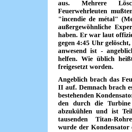
aus. Mehrere Lös
Feuerwehrleuten mußten
"incendie de métal" (Met
außergewöhnliche Exper
haben. Er war laut offiz
gegen 4:45 Uhr gelöscht,
anwesend ist - angebl
helfen. Wie üblich heißt
freigesetzt worden.
Angeblich brach das Fe
II auf. Demnach brach es
bestehenden Kondensator 
den durch die Turbine
abzukühlen und ist Teil
tausenden Titan-Rohr
wurde der Kondensator 