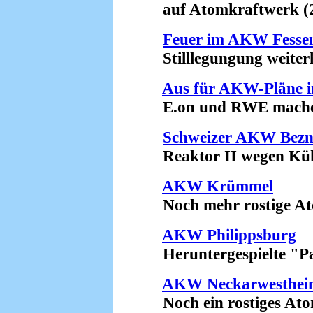
auf Atomkraftwerk (2
Feuer im AKW Fesse
Stilllegungung weiterh
Aus für AKW-Pläne i
E.on und RWE machen 
Schweizer AKW Bez
Reaktor II wegen Kühlp
AKW Krümmel
Noch mehr rostige Atom
AKW Philippsburg
Heruntergespielte "Pa
AKW Neckarwesthei
Noch ein rostiges Atom