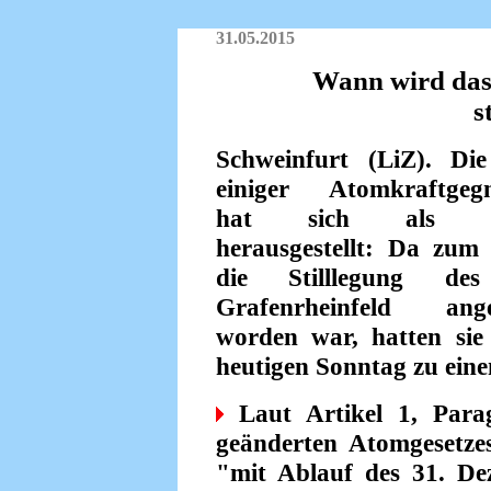
31.05.2015
Wann wird das
s
Schweinfurt (LiZ). Di
einiger Atomkraftgeg
hat sich als ve
herausgestellt: Da zum
die Stilllegung d
Grafenrheinfeld ange
worden war, hatten sie
heutigen Sonntag zu eine
Laut Artikel 1, Para
geänderten Atom­gesetz
"mit Ablauf des 31. Dez