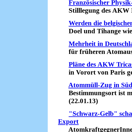
Französischer Physik
Stilllegung des AKW Fe
Werden die belgisch
Doel und Tihange wiede
Mehrheit in Deutschl
für früheren Atomausst
Pläne des AKW Tricas
in Vorort von Paris ges
Atommüll-Zug in Südf
Bestimmungsort ist mö
(22.01.13)
"Schwarz-Gelb" scha
Export
AtomkraftgegnerInnen