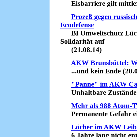
Eisbarriere gilt mittler
Prozeß gegen russisc
Ecodefense
BI Umweltschutz Lüch
Solidarität auf
(21.08.14)
AKW Brunsbüttel: Wei
...und kein Ende (20.0
"Panne" im AKW Ca
Unhaltbare Zustände (
Mehr als 988 Atom-Tr
Permanente Gefahr eine
Löcher im AKW Leib
6 Jahre lang nicht entd