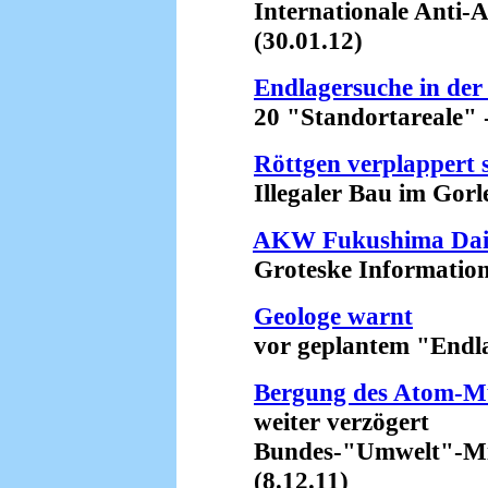
Internationale Anti-A
(30.01.12)
Endlagersuche in der
20 "Standortareale" - e
Röttgen verplappert s
Illegaler Bau im Gorleb
AKW Fukushima Daiich
Groteske Informationsp
Geologe warnt
vor geplantem "Endlag
Bergung des Atom-Mül
weiter verzögert
Bundes-"Umwelt"-Minis
(8.12.11)