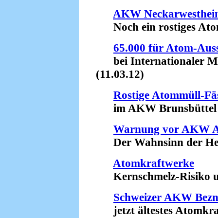
AKW Neckarwesthei
Noch ein rostiges Atom
65.000 für Atom-Auss
bei Internationaler Me
(11.03.12)
Rostige Atommüll-Fä
im AKW Brunsbüttel (
Warnung vor AKW 
Der Wahnsinn der Herm
Atomkraftwerke
Kernschmelz-Risiko unt
Schweizer AKW Bez
jetzt ältestes Atomkraf