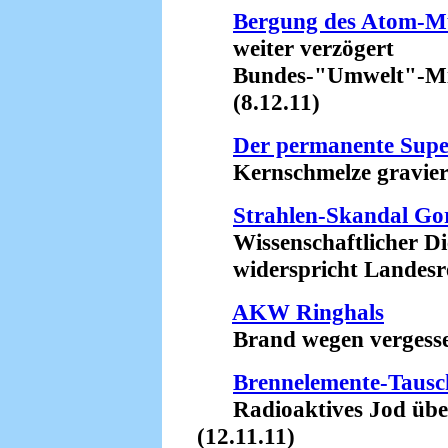
Bergung des Atom-Mül
weiter verzögert
Bundes-"Umwelt"-Minis
(8.12.11)
Der permanente Sup
Kernschmelze gravieren
Strahlen-Skandal Go
Wissenschaftlicher Die
widerspricht Landesreg
AKW Ringhals
Brand wegen vergessen
Brennelemente-Tausc
Radioaktives Jod üb
(12.11.11)