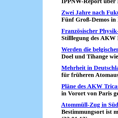
IPPNW-Report über Fol
Zwei Jahre nach Fu
Fünf Groß-Demos in De
Französischer Physik
Stilllegung des AKW Fe
Werden die belgisch
Doel und Tihange wiede
Mehrheit in Deutschl
für früheren Atomausst
Pläne des AKW Tricas
in Vorort von Paris ges
Atommüll-Zug in Südf
Bestimmungsort ist mö