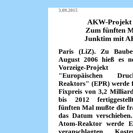
3.09.2015
AKW-Projekt 
Zum fünften M
Junktim mit A
Paris (LiZ). Zu Baub
August 2006 hieß es n
Vorzeige-Projekt
"Europäischen Druck
Reaktors" (EPR) werde f
Fixpreis von 3,2 Millia
bis 2012 fertiggeste
fünften Mal mußte die f
das Datum verschieben.
Atom-Reaktor werde E
veranschlagten Kos