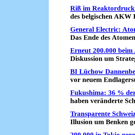
Riß im Reaktordruck
des belgischen AKW Do
General Electric: Ato
Das Ende des Atomenerg
Erneut 200.000 beim
Diskussion um Strategi
BI Lüchow Dannenbe
vor neuem Endlagersuc
Fukushima: 36 % der
haben veränderte Schil
Transparente Schwei
Illusion um Benken gep
200.000 in Tokio geg