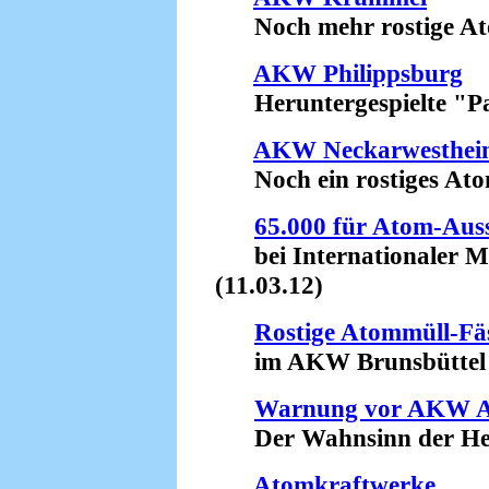
Noch mehr rostige Atom
AKW Philippsburg
Heruntergespielte "Pa
AKW Neckarwesthei
Noch ein rostiges Atom
65.000 für Atom-Auss
bei Internationaler Me
(11.03.12)
Rostige Atommüll-Fä
im AKW Brunsbüttel (
Warnung vor AKW 
Der Wahnsinn der Herm
Atomkraftwerke