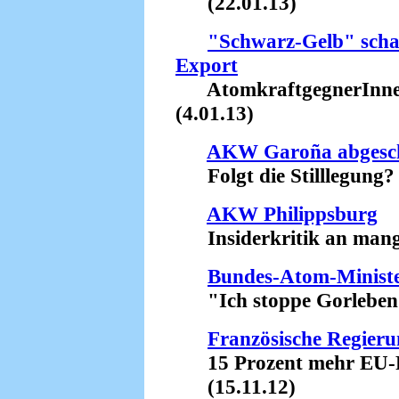
(22.01.13)
"Schwarz-Gelb" scha
Export
AtomkraftgegnerInnen
(4.01.13)
AKW Garoña abgesch
Folgt die Stilllegung? 
AKW Philippsburg
Insiderkritik an mangel
Bundes-Atom-Ministe
"Ich stoppe Gorleben!"
Französische Regieru
15 Prozent mehr EU-Fi
(15.11.12)