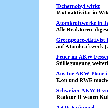
Tschernobyl wirkt
Radioaktivität in Wilds
Atomkraftwerke in J
Alle Reaktoren abgesch
Greenpeace-Aktivist 
auf Atomkraftwerk (2
Feuer im AKW Fesse
Stilllegungung weiterh
Aus für AKW-Pläne i
E.on und RWE machen 
Schweizer AKW Bez
Reaktor II wegen Kühlp
AKW Krümmel