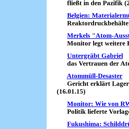
fließt in den Pazifik (
Belgien: Materiale
Reaktordruckbehälter w
Merkels "Atom-Ausst
Monitor legt weitere Be
Untergräbt Gabriel
das Vertrauen der Atom
Atommüll-Desaster
Gericht erklärt Lager in
(16.01.15)
Monitor: Wie von RW
Politik lieferte Vorlage
Fukushima: Schilddr