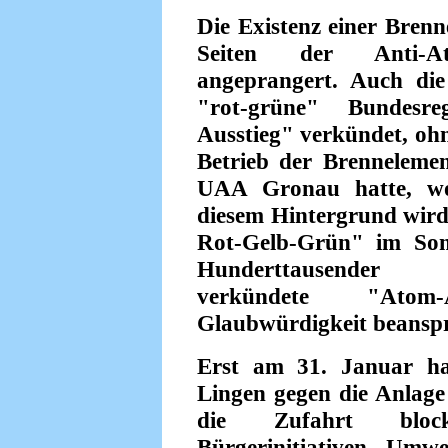
Die Existenz einer Bren
Seiten der Anti-A
angeprangert. Auch di
"rot-grüne" Bundesr
Ausstieg" verkündet, oh
Betrieb der Brenneleme
UAA Gronau hatte, wo
diesem Hintergrund wird
Rot-Gelb-Grün" im So
Hunderttausender A
verkündete "Atom
Glaubwürdigkeit beansp
Erst am 31. Januar ha
Lingen gegen die Anlage
die Zufahrt block
Bürgerinitiativen Umw