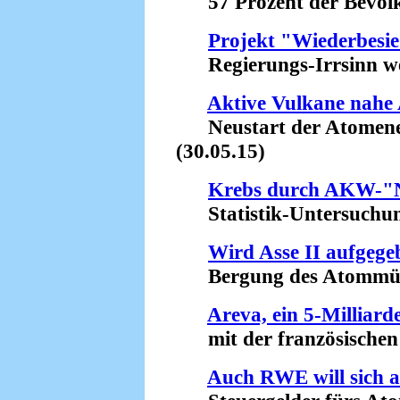
57 Prozent der Bevölke
Projekt "Wiederbesi
Regierungs-Irrsinn weg
Aktive Vulkane nahe
Neustart der Atomenerg
(30.05.15)
Krebs durch AKW-"N
Statistik-Untersuchung 
Wird Asse II aufgege
Bergung des Atommülls 
Areva, ein 5-Milliar
mit der französischen F
Auch RWE will sich a