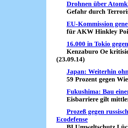
Drohnen über Atomk
Gefahr durch Terroris
EU-Kommission gene
für AKW Hinkley Point
16.000 in Tokio gege
Kenzaburo Oe kritisier
(23.09.14)
Japan: Weiterhin oh
59 Prozent gegen Wiede
Fukushima: Bau einer
Eisbarriere gilt mittler
Prozeß gegen russisc
Ecodefense
BI Umweltschutz Lüch