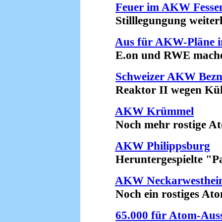
Feuer im AKW Fesse
Stilllegungung weiterh
Aus für AKW-Pläne i
E.on und RWE machen 
Schweizer AKW Bez
Reaktor II wegen Kühlp
AKW Krümmel
Noch mehr rostige Atom
AKW Philippsburg
Heruntergespielte "Pa
AKW Neckarwesthei
Noch ein rostiges Atom
65.000 für Atom-Auss