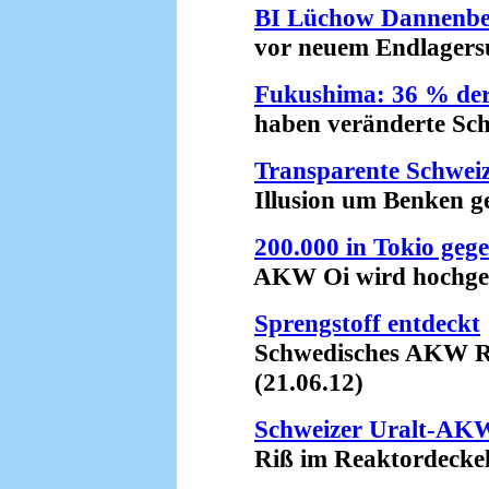
BI Lüchow Dannenbe
vor neuem Endlagersuc
Fukushima: 36 % der
haben veränderte Schil
Transparente Schwei
Illusion um Benken gep
200.000 in Tokio geg
AKW Oi wird hochgefa
Sprengstoff entdeckt
Schwedisches AKW Ring
(21.06.12)
Schweizer Uralt-AK
Riß im Reaktordeckel?