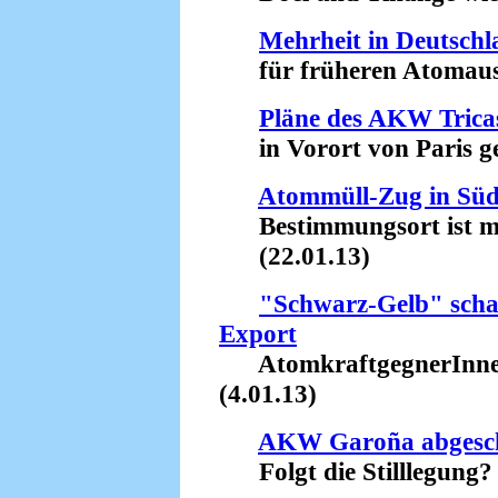
Mehrheit in Deutschl
für früheren Atomausst
Pläne des AKW Tricas
in Vorort von Paris ges
Atommüll-Zug in Südf
Bestimmungsort ist mö
(22.01.13)
"Schwarz-Gelb" scha
Export
AtomkraftgegnerInnen
(4.01.13)
AKW Garoña abgesch
Folgt die Stilllegung? 