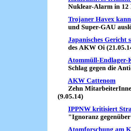
Nuklear-Alarm in 12 Bu
Trojaner Havex kan
und Super-GAU auslös
Japanisches Gericht 
des AKW Oi (21.05.1
Atommüll-Endlager-K
Schlag gegen die Anti
AKW Cattenom
Zehn MitarbeiterInnen 
(9.05.14)
IPPNW kritisiert St
"Ignoranz gegenüber Ts
Atomforschung am 