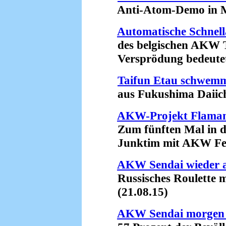
Anti-Atom-Demo in Me
Automatische Schnel
des belgischen AKW T
Versprödung bedeutet R
Taifun Etau schwemm
aus Fukushima Daiichi i
AKW-Projekt Flamanv
Zum fünften Mal in di
Junktim mit AKW Fesse
AKW Sendai wieder 
Russisches Roulette m
(21.08.15)
AKW Sendai morgen 