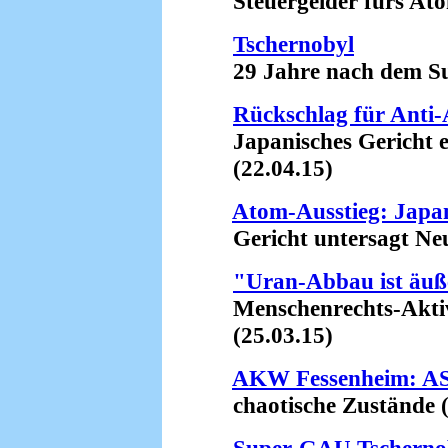
Steuergelder fürs Atom
Tschernobyl
29 Jahre nach dem Su
Rückschlag für Ant
Japanisches Gericht er
(22.04.15)
Atom-Ausstieg: Japan
Gericht untersagt Neu
"Uran-Abbau ist äuße
Menschenrechts-Aktivis
(25.03.15)
AKW Fessenheim: ASN
chaotische Zustände (