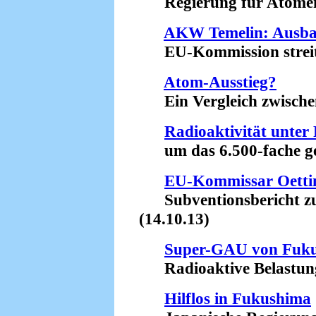
Regierung für Atomener
AKW Temelin: Ausba
EU-Kommission streitet
Atom-Ausstieg?
Ein Vergleich zwischen
Radioaktivität unte
um das 6.500-fache ges
EU-Kommissar Oettin
Subventionsbericht zu
(14.10.13)
Super-GAU von Fuk
Radioaktive Belastung d
Hilflos in Fukushima