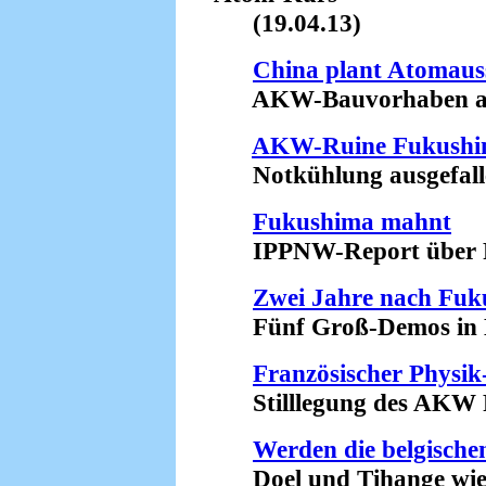
(19.04.13)
China plant Atomaus
AKW-Bauvorhaben aufg
AKW-Ruine Fukush
Notkühlung ausgefalle
Fukushima mahnt
IPPNW-Report über Fol
Zwei Jahre nach Fu
Fünf Groß-Demos in De
Französischer Physik
Stilllegung des AKW Fe
Werden die belgisch
Doel und Tihange wiede