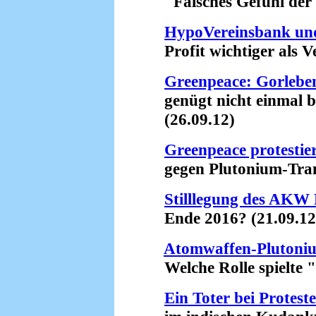
"Falsches Gefühl der Si
HypoVereinsbank un
Profit wichtiger als Ve
Greenpeace: Gorleben
genügt nicht einmal be
(26.09.12)
Greenpeace protestie
gegen Plutonium-Trans
Stilllegung des AKW
Ende 2016? (21.09.12
Atomwaffen-Plutoni
Welche Rolle spielte "
Ein Toter bei Prote