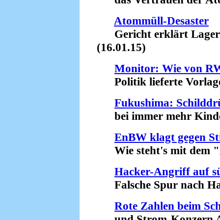
Atommüll-Desaster
Gericht erklärt Lager in
(16.01.15)
Monitor: Wie von RW
Politik lieferte Vorlage
Fukushima: Schilddr
bei immer mehr Kinder
EnBW klagt gegen Sti
Wie steht's mit dem "A
Hacker-Angriff auf 
Falsche Spur nach Haw
Rote Zahlen beim Sc
und Strom-Konzern Ax