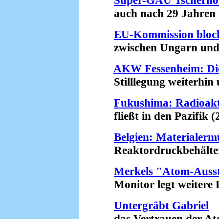
Super-GAU Tschernob
auch nach 29 Jahren (
EU-Kommission bloc
zwischen Ungarn und R
AKW Fessenheim: Di
Stilllegung weiterhin u
Fukushima: Radioakt
fließt in den Pazifik (
Belgien: Materiale
Reaktordruckbehälter w
Merkels "Atom-Ausst
Monitor legt weitere Be
Untergräbt Gabriel
das Vertrauen der Atom