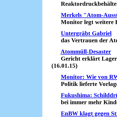
Reaktordruckbehälter w
Merkels "Atom-Ausst
Monitor legt weitere Be
Untergräbt Gabriel
das Vertrauen der Atom
Atommüll-Desaster
Gericht erklärt Lager in
(16.01.15)
Monitor: Wie von RW
Politik lieferte Vorlage
Fukushima: Schilddr
bei immer mehr Kinder
EnBW klagt gegen Sti