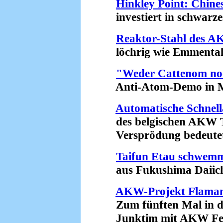
Hinkley Point: Chine
investiert in schwarzes
Reaktor-Stahl des 
löchrig wie Emmentale
"Weder Cattenom no
Anti-Atom-Demo in Me
Automatische Schnel
des belgischen AKW T
Versprödung bedeutet R
Taifun Etau schwemm
aus Fukushima Daiichi i
AKW-Projekt Flamanv
Zum fünften Mal in di
Junktim mit AKW Fesse