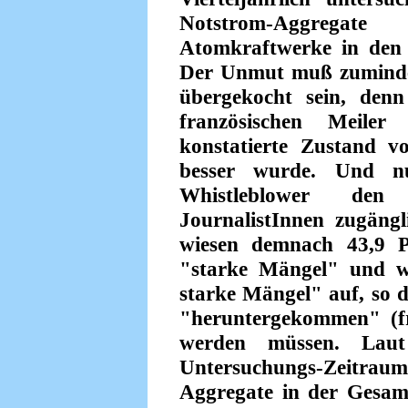
Notstrom-Aggrega
Atomkraftwerke in den 
Der Unmut muß zuminde
übergekocht sein, denn
französischen Meile
konstatierte Zustand 
besser wurde. Und nu
Whistleblower de
JournalistInnen zugäng
wiesen demnach 43,9 P
"starke Mängel" und we
starke Mängel" auf, so d
"heruntergekommen" (fr
werden müssen. Laut
Untersuchungs-Zeitra
Aggregate in der Gesamt