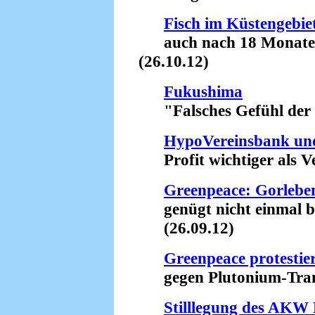
Fisch im Küstengebi
auch nach 18 Monaten s
(26.10.12)
Fukushima
"Falsches Gefühl der Si
HypoVereinsbank un
Profit wichtiger als Ve
Greenpeace: Gorleben
genügt nicht einmal be
(26.09.12)
Greenpeace protestie
gegen Plutonium-Trans
Stilllegung des AKW