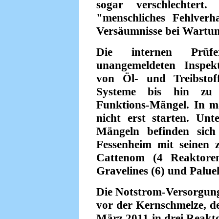
sogar verschlechte
"menschliches Fehlverha
Versäumnisse bei Wartun
Die internen Prüf
unangemeldeten Inspek
von Öl- und Treibstof
Systeme bis hin zu 
Funktions-Mängel. In ma
nicht erst starten. Un
Mängeln befinden sich
Fessenheim mit seinen
Cattenom (4 Reaktoren
Gravelines (6) und Paluel
Die Notstrom-Versorgung i
vor der Kernschmelze, 
März 2011 in drei Reak