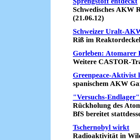
Sprengstoff entdeckt
Schwedisches AKW Ring
(21.06.12)
Schweizer Uralt-AK
Riß im Reaktordeckel?
Gorleben: Atomarer I
Weitere CASTOR-Transp
Greenpeace-Aktivist 
spanischem AKW Garo
"Versuchs-Endlager" 
Rückholung des Atommü
BfS bereitet stattdesse
Tschernobyl wirkt
Radioaktivität in Wilds