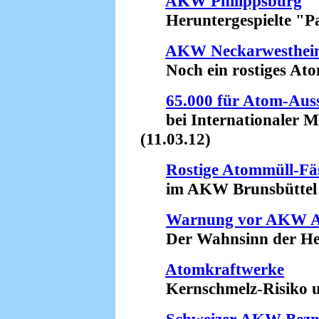
AKW Philippsburg
Heruntergespielte "Pa
AKW Neckarwesthei
Noch ein rostiges Atom
65.000 für Atom-Auss
bei Internationaler Me
(11.03.12)
Rostige Atommüll-Fä
im AKW Brunsbüttel (
Warnung vor AKW 
Der Wahnsinn der Herm
Atomkraftwerke
Kernschmelz-Risiko unt