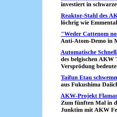
investiert in schwarzes
Reaktor-Stahl des 
löchrig wie Emmentale
"Weder Cattenom no
Anti-Atom-Demo in Me
Automatische Schnel
des belgischen AKW T
Versprödung bedeutet R
Taifun Etau schwemm
aus Fukushima Daiichi i
AKW-Projekt Flamanv
Zum fünften Mal in di
Junktim mit AKW Fesse