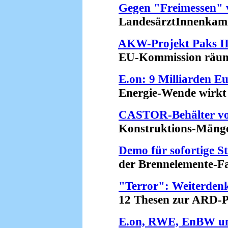
Gegen "Freimessen"
LandesärztInnenkamme
AKW-Projekt Paks I
EU-Kommission räumt 
E.on: 9 Milliarden E
Energie-Wende wirkt (
CASTOR-Behälter v
Konstruktions-Mängel 
Demo für sofortige St
der Brennelemente-Fabr
"Terror": Weiterden
12 Thesen zur ARD-Pro
E.on, RWE, EnBW und