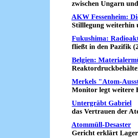
zwischen Ungarn und R
AKW Fessenheim: Di
Stilllegung weiterhin u
Fukushima: Radioakt
fließt in den Pazifik (
Belgien: Materiale
Reaktordruckbehälter w
Merkels "Atom-Ausst
Monitor legt weitere Be
Untergräbt Gabriel
das Vertrauen der Atom
Atommüll-Desaster
Gericht erklärt Lager in