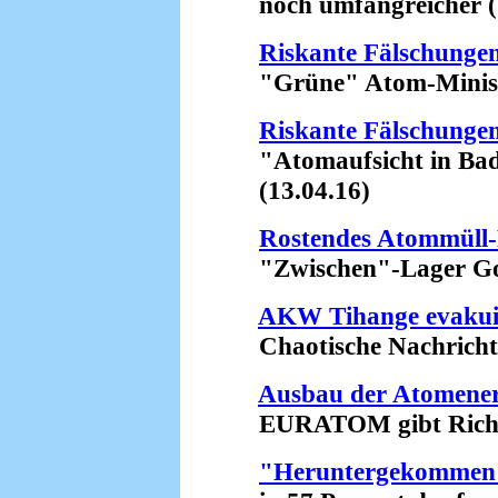
noch umfangreicher (1
Riskante Fälschunge
"Grüne" Atom-Minister
Riskante Fälschunge
"Atomaufsicht in Bade
(13.04.16)
Rostendes Atommüll-
"Zwischen"-Lager Gorl
AKW Tihange evakui
Chaotische Nachrichten
Ausbau der Atomener
EURATOM gibt Richtun
"Heruntergekommen"