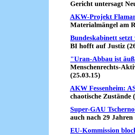
Gericht untersagt Neu
AKW-Projekt Flamanv
Materialmängel am Rea
Bundeskabinett setzt
BI hofft auf Justiz (26
"Uran-Abbau ist äuße
Menschenrechts-Aktivis
(25.03.15)
AKW Fessenheim: ASN
chaotische Zustände (
Super-GAU Tschernob
auch nach 29 Jahren (
EU-Kommission bloc