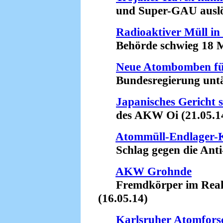
und Super-GAU auslös
Radioaktiver Müll in
Behörde schwieg 18 Mo
Neue Atombomben fü
Bundesregierung untät
Japanisches Gericht 
des AKW Oi (21.05.1
Atommüll-Endlager-K
Schlag gegen die Anti
AKW Grohnde
Fremdkörper im Reakto
(16.05.14)
Karlsruher Atomfor