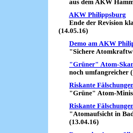
aus dem AKW Hamm-Ue
AKW Philippsburg
Ende der Revision kla
(14.05.16)
Demo am AKW Phili
"Sichere Atomkraftwerke
"Grüner" Atom-Skan
noch umfangreicher (1
Riskante Fälschunge
"Grüne" Atom-Minister
Riskante Fälschunge
"Atomaufsicht in Bade
(13.04.16)