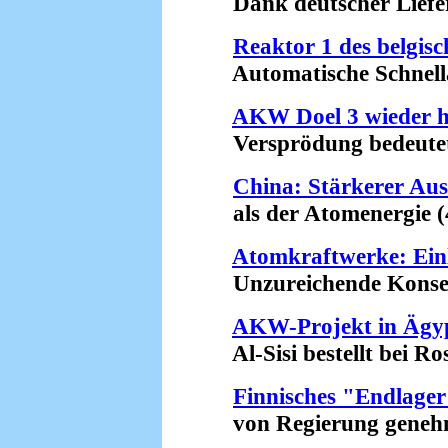
Dank deutscher Liefer
Reaktor 1 des belgi
Automatische Schnellab
AKW Doel 3 wieder h
Versprödung bedeutet R
China: Stärkerer Au
als der Atomenergie (4
Atomkraftwerke: Ein
Unzureichende Konseque
AKW-Projekt in Ägy
Al-Sisi bestellt bei Ro
Finnisches "Endlage
von Regierung genehmi