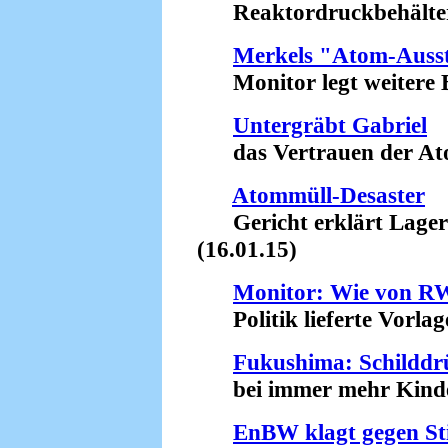
Reaktordruckbehälter w
Merkels "Atom-Ausst
Monitor legt weitere Be
Untergräbt Gabriel
das Vertrauen der Atom
Atommüll-Desaster
Gericht erklärt Lager in
(16.01.15)
Monitor: Wie von RW
Politik lieferte Vorlage
Fukushima: Schilddr
bei immer mehr Kinder
EnBW klagt gegen Sti