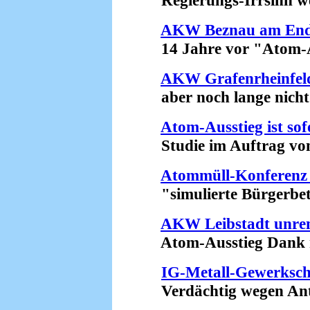
Regierungs-Irrsinn weg
AKW Beznau am En
14 Jahre vor "Atom-Au
AKW Grafenrheinfeld 
aber noch lange nicht st
Atom-Ausstieg ist sof
Studie im Auftrag von .
Atommüll-Konferenz 
"simulierte Bürgerbete
AKW Leibstadt unren
Atom-Ausstieg Dank ro
IG-Metall-Gewerkscha
Verdächtig wegen Ant