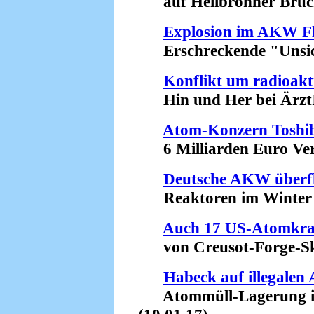
auf Heilbronner Brück
Explosion im AKW Fl
Erschreckende "Unsiche
Konflikt um radioakt
Hin und Her bei ÄrztI
Atom-Konzern Toshib
6 Milliarden Euro Verl
Deutsche AKW überfl
Reaktoren im Winter so
Auch 17 US-Atomkra
von Creusot-Forge-Skan
Habeck auf illegalen
Atommüll-Lagerung in 