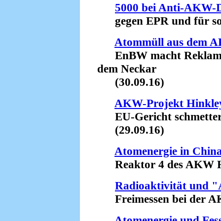
5000 bei Anti-AKW-D
gegen EPR und für sofo
Atommüll aus dem 
EnBW macht Reklame 
dem Neckar
(30.09.16)
AKW-Projekt Hinkley
EU-Gericht schmettert
(29.09.16)
Atomenergie in Chin
Reaktor 4 des AKW Ho
Radioaktivität und 
Freimessen bei der AKW
Atomenergie und Fes