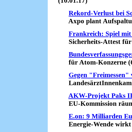
(10.01.17)
Rekord-Verlust bei 
Axpo plant Aufspaltun
Frankreich: Spiel mi
Sicherheits-Attest für
Bundesverfassungsge
für Atom-Konzerne (6
Gegen "Freimessen"
LandesärztInnenkamme
AKW-Projekt Paks I
EU-Kommission räumt 
E.on: 9 Milliarden E
Energie-Wende wirkt (