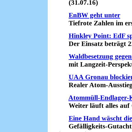
(31.07.16)
EnBW geht unter
Tiefrote Zahlen im erst
Hinkley Point: EdF s
Der Einsatz beträgt 22 
Waldbesetzung gegen
mit Langzeit-Perspekti
UAA Gronau blockie
Realer Atom-Ausstieg g
Atommüll-Endlager-K
Weiter läuft alles auf 
Eine Hand wäscht die
Gefälligkeits-Gutachte