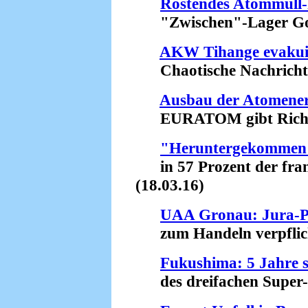
Rostendes Atommüll-
"Zwischen"-Lager Gorl
AKW Tihange evakui
Chaotische Nachrichten
Ausbau der Atomener
EURATOM gibt Richtun
"Heruntergekommen"
in 57 Prozent der fran
(18.03.16)
UAA Gronau: Jura-Pr
zum Handeln verpflicht
Fukushima: 5 Jahre s
des dreifachen Super-