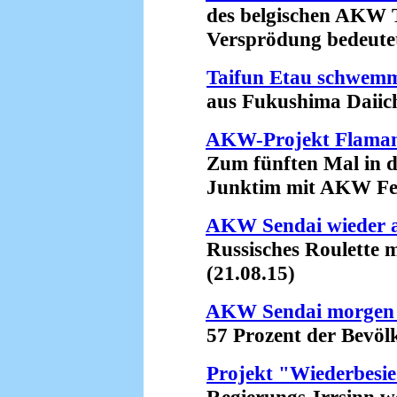
des belgischen AKW T
Versprödung bedeutet R
Taifun Etau schwemm
aus Fukushima Daiichi i
AKW-Projekt Flamanv
Zum fünften Mal in di
Junktim mit AKW Fesse
AKW Sendai wieder 
Russisches Roulette m
(21.08.15)
AKW Sendai morgen 
57 Prozent der Bevölke
Projekt "Wiederbesi