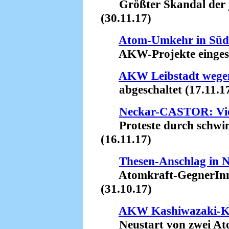
Größter Skandal der j
(30.11.17)
Atom-Umkehr in Süd
AKW-Projekte eingestel
AKW Leibstadt wegen
abgeschaltet (17.11.1
Neckar-CASTOR: Vie
Proteste durch schw
(16.11.17)
Thesen-Anschlag in N
Atomkraft-GegnerInnen
(31.10.17)
AKW Kashiwazaki-K
Neustart von zwei Atom