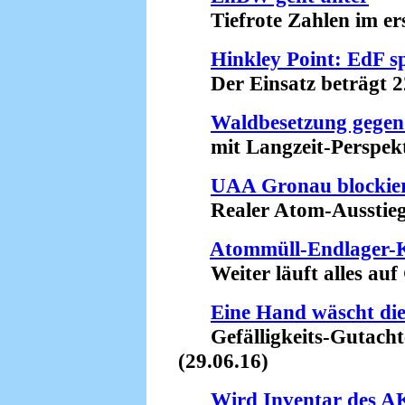
Tiefrote Zahlen im erst
Hinkley Point: EdF s
Der Einsatz beträgt 22 
Waldbesetzung gegen
mit Langzeit-Perspekti
UAA Gronau blockie
Realer Atom-Ausstieg g
Atommüll-Endlager-K
Weiter läuft alles auf 
Eine Hand wäscht die
Gefälligkeits-Gutachte
(29.06.16)
Wird Inventar des A