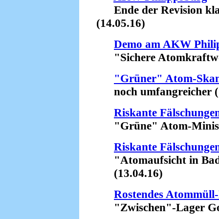
Ende der Revision kla
(14.05.16)
Demo am AKW Phili
"Sichere Atomkraftwerke
"Grüner" Atom-Skan
noch umfangreicher (1
Riskante Fälschunge
"Grüne" Atom-Minister
Riskante Fälschunge
"Atomaufsicht in Bade
(13.04.16)
Rostendes Atommüll-
"Zwischen"-Lager Gorl