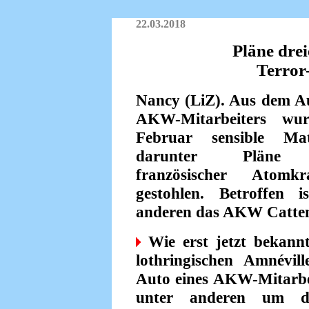
22.03.2018
Pläne dre
Terror
Nancy (LiZ). Aus dem Au
AKW-Mitarbeiters wu
Februar sensible Mate
darunter Pläne 
französischer Atomkr
gestohlen. Betroffen i
anderen das AKW Catte
Wie erst jetzt bekann
lothringischen Amnévil
Auto eines AKW-Mitarbeit
unter anderen um die