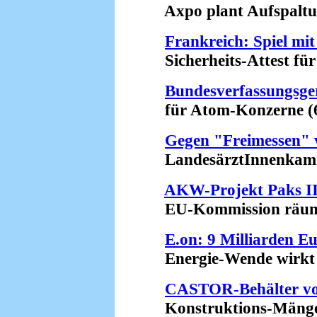
Axpo plant Aufspaltun
Frankreich: Spiel mi
Sicherheits-Attest für
Bundesverfassungsge
für Atom-Konzerne (6
Gegen "Freimessen"
LandesärztInnenkamme
AKW-Projekt Paks I
EU-Kommission räumt 
E.on: 9 Milliarden E
Energie-Wende wirkt (
CASTOR-Behälter v
Konstruktions-Mängel 