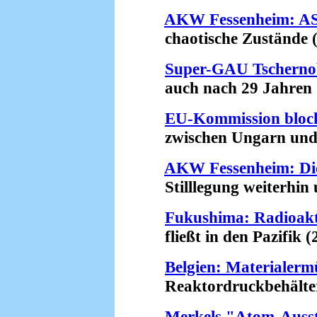
AKW Fessenheim: ASN
chaotische Zustände (
Super-GAU Tschernob
auch nach 29 Jahren (
EU-Kommission bloc
zwischen Ungarn und R
AKW Fessenheim: Di
Stilllegung weiterhin u
Fukushima: Radioakt
fließt in den Pazifik (
Belgien: Materiale
Reaktordruckbehälter w
Merkels "Atom-Ausst