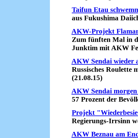
Taifun Etau schwemm
aus Fukushima Daiichi i
AKW-Projekt Flamanv
Zum fünften Mal in di
Junktim mit AKW Fesse
AKW Sendai wieder 
Russisches Roulette m
(21.08.15)
AKW Sendai morgen 
57 Prozent der Bevölke
Projekt "Wiederbesi
Regierungs-Irrsinn weg
AKW Beznau am En