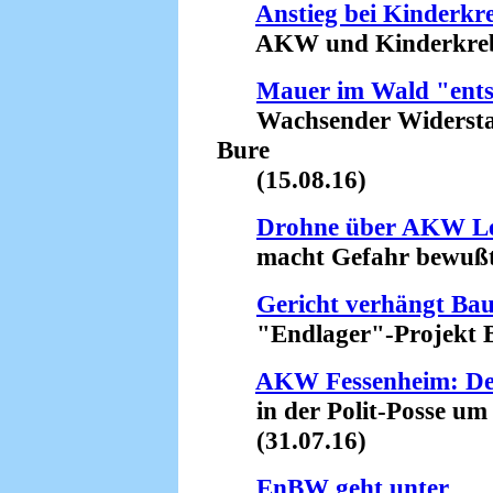
Anstieg bei Kinderkr
AKW und Kinderkrebs -
Mauer im Wald "ents
Wachsender Widerstan
Bure
(15.08.16)
Drohne über AKW Le
macht Gefahr bewußt 
Gericht verhängt Ba
"Endlager"-Projekt Bu
AKW Fessenheim: Der
in der Polit-Posse um 
(31.07.16)
EnBW geht unter